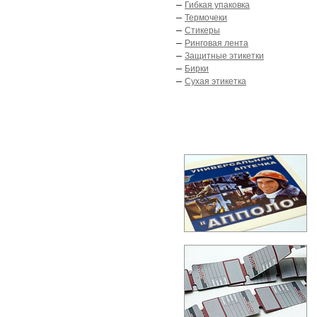
–
Гибкая упаковка
–
Термочеки
–
Стикеры
–
Ринговая лента
–
Защитные этикетки
–
Бирки
–
Сухая этикетка